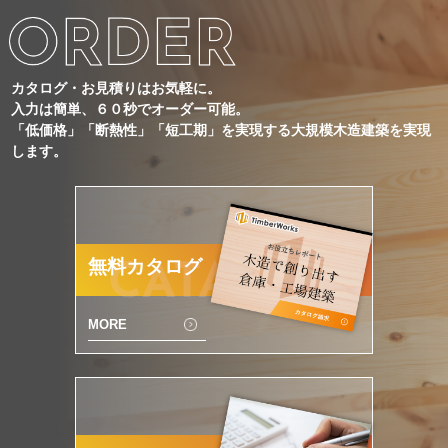
カタログ・お見積りはお気軽に。
入力は簡単、６０秒でオーダー可能。
「低価格」「断熱性」「短工期」を実現する大規模木造建築を実現
します。
無料カタログ
CATALOG
MORE