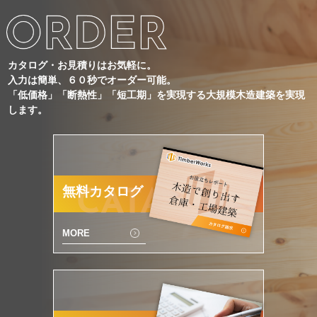
カタログ・お見積りはお気軽に。
入力は簡単、６０秒でオーダー可能。
「低価格」「断熱性」「短工期」を実現する大規模木造建築を実現
します。
無料カタログ
CATALOG
MORE