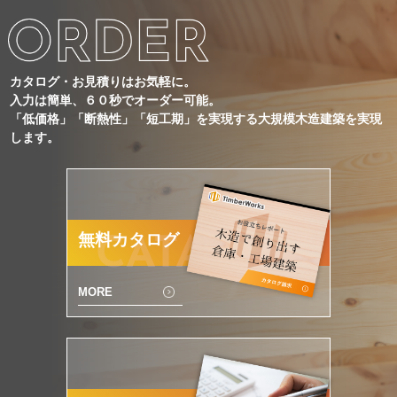
カタログ・お見積りはお気軽に。
入力は簡単、６０秒でオーダー可能。
「低価格」「断熱性」「短工期」を実現する大規模木造建築を実現
します。
無料カタログ
CATALOG
MORE